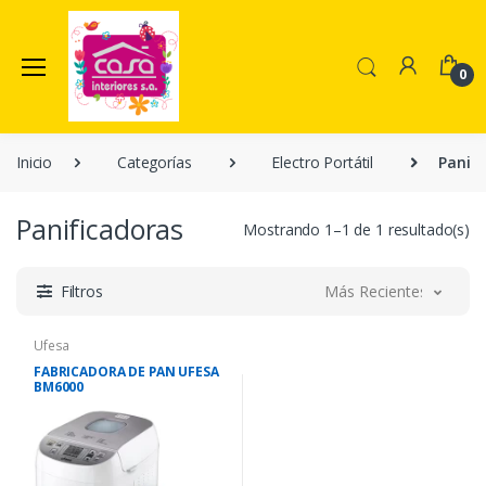
0
Inicio
Categorías
Electro Portátil
Panifi
Panificadoras
Mostrando 1–1 de 1 resultado(s)
Filtros
Más Recientes
Ufesa
FABRICADORA DE PAN UFESA
BM6000