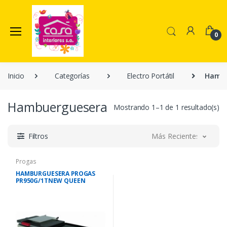
0
Inicio
Categorías
Electro Portátil
Hambu
Hambuerguesera
Mostrando 1–1 de 1 resultado(s)
Filtros
Más Recientes
Progas
HAMBURGUESERA PROGAS
PR950G/1TNEW QUEEN