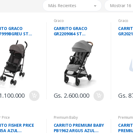
Más Recientes
Mostrar 16
Graco
Graco
ITO GRACO
CARRITO GRACO
CARRI
F999BGREU ST
GR2209064 ST
GR2021
ELITE PARAGUITA
READY2JET KINGSTON
LITE P
ULTRACOMP
1.100.000
Gs. 2.600.000
Gs. 8
r Price
Premium Baby
Premium
ITO FISHER PRICE
CARRITO PREMIUM BABY
CARRIT
85A AZUL
PB1962 ARGUS AZUL
PREMIU