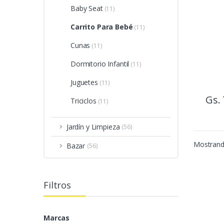
PARA
Baby Seat
(11)
Carrito Para Bebé
(11)
Cunas
(11)
Dormitorio Infantil
(11)
Juguetes
(11)
Gs.
Triciclos
(11)
Jardín y Limpieza
(56)
Mostrando
Bazar
(56)
Filtros
Marcas