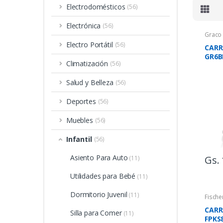
Electrodomésticos
(56)
Electrónica
(56)
Graco
Electro Portátil
(56)
CARR
GR6B
Climatización
(56)
TRAV
NG/G
Salud y Belleza
(56)
Deportes
(56)
Muebles
(56)
Infantil
(56)
Asiento Para Auto
Gs. 
(11)
Utilidades para Bebé
(11)
Dormitorio Juvenil
(11)
Fische
CARR
Silla para Comer
(11)
FPKS