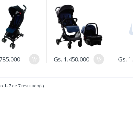
GUITA ALVIS
C/BABY
EVAN G
 785.000
Gs. 1.450.000
Gs. 1
 1–7 de 7 resultado(s)