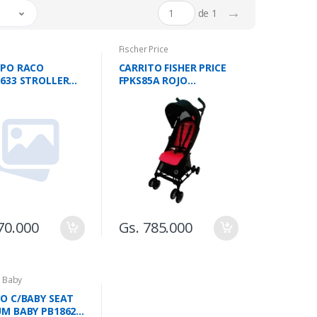
→
de 1
Fischer Price
TPO RACO
CARRITO FISHER PRICE
633 STROLLER
FPKS85A ROJO
LAY
PARAGUITA ALVIS
70.000
Gs. 785.000
 Baby
O C/BABY SEAT
M BABY PB1862